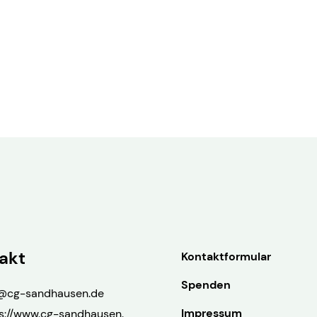
akt
Kontaktformular
Spenden
@​cg-sandhausen.​de
Impressum
s://www.​cg-sandhausen.​